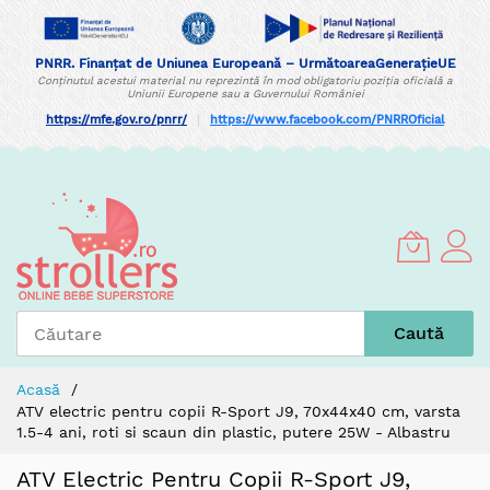
PNRR. Finanțat de Uniunea Europeană – UrmătoareaGenerațieUE
Conținutul acestui material nu reprezintă în mod obligatoriu poziția oficială a
Uniunii Europene sau a Guvernului României
https://mfe.gov.ro/pnrr/
|
https://www.facebook.com/PNRROficial
Skip
to
Content
Caută
Acasă
ATV electric pentru copii R-Sport J9, 70x44x40 cm, varsta
1.5-4 ani, roti si scaun din plastic, putere 25W - Albastru
ATV Electric Pentru Copii R-Sport J9,