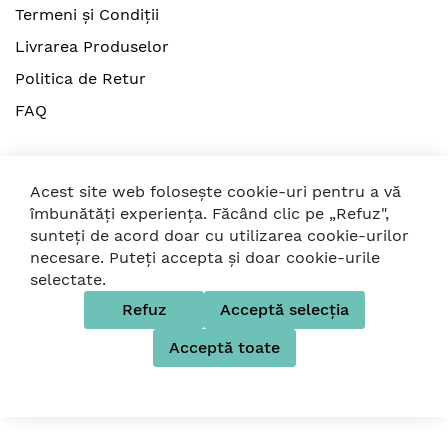
Termeni și Condiții
Livrarea Produselor
Politica de Retur
FAQ
Acest site web folosește cookie-uri pentru a vă
îmbunătăți experiența. Făcând clic pe „Refuz",
sunteți de acord doar cu utilizarea cookie-urilor
© 2026 Strollers. Toate drepturile rezervate
necesare. Puteți accepta și doar cookie-urile
selectate.
Folosim metode de plată sigure
Refuz
Acceptă selecția
Acceptă toate