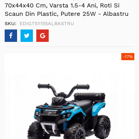
70x44x40 Cm, Varsta 1.5-4 Ani, Roti Si
Scaun Din Plastic, Putere 25W - Albastru
SKU
EDIGTS1155ALBASTRU
Skip
-17%
to
the
end
of
the
images
gallery