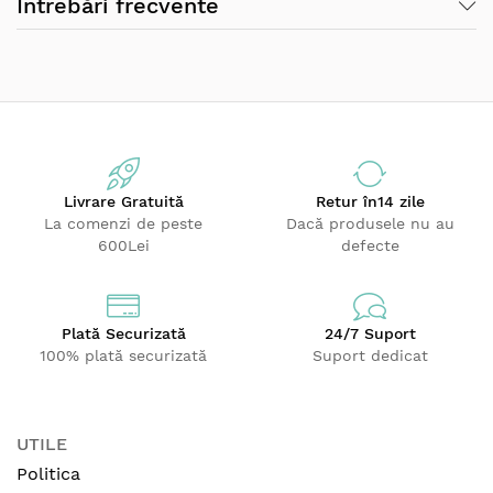
Întrebări frecvente
Greutatea: aprox. 5 kg;
Timp mediu de conducere: 1.5 - 2 ore;
Timp scurt de incarcare: aprox. 5 ore;
Diametrul rotii: 19 cm;
Latimea rotii: aprox. 8 cm;
Dimensiuni scaun: 29 x 16 cm;
Inaltimea scaunului de la sol: 29 cm;
Sarcina maxima suportata: 20 kg;
Livrare Gratuită
Retur
în14 zile
Vehicul cu un singur loc;
La comenzi de peste
Dacă produsele nu au
Scaunul si rotile sunt din plastic dur si rezistent;
600Lei
defecte
Plată Securizată
24/7 Suport
100% plată securizată
Suport dedicat
UTILE
Politica