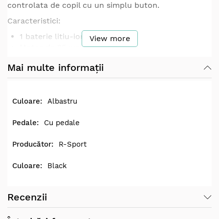
controlata de copil cu un simplu buton.
Caracteristici:
1 baterie litiu-ion de 7.4V3ah;
View more
Motor de 25 wati;
Comutator inainte-inapoi;
Mai multe informații
Comutator pornire-oprire;
Incarcator de 8.4V1A (intrare 220-230 V);
Lumini fata stralucitoare;
Panou muzical cu melodii;
Albastru
Sunetul motorului pornit;
4 roti (doua in fata si doua in spate);
Cu pedale
2 trepte (fata si spate);
Pedala de acceleratie;
R-Sport
Tractiune spate;
Date tehnice:
Black
Lungimea vehiculului: 70 cm;
Inaltimea vehiculului: 44 cm;
Recenzii
Latimea vehiculului: 40 cm;
Viteza medie: 3 km/h;