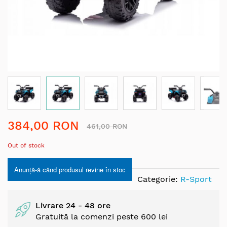
Skip
384,00 RON
to
461,00 RON
the
Out of stock
beginning
of
Anunță-ă cănd produsul revine în stoc
the
Categorie:
R-Sport
images
gallery
Livrare 24 - 48 ore
Gratuită la comenzi peste 600 lei