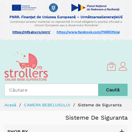
PNRR. Finanțat de Uniunea Europeană – UrmătoareaGenerațieUE
Conținutul acestui material nu reprezintă în mod obligatoriu poziția oficială a
Uniunii Europene sau a Guvernului României
https://mfe.gov.ro/pnrr/
|
https://www.facebook.com/PNRROficial
Skip
to
Content
Caută
Acasă
CAMERA BEBELUSULUI
Sisteme de Siguranta
Sisteme De Siguranta
SHOP BY