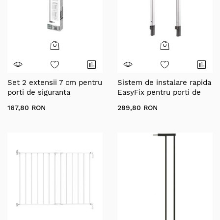
Set 2 extensii 7 cm pentru
Sistem de instalare rapida
porti de siguranta
EasyFix pentru porti de
DesignLine Puristic, metal
siguranta extensibile
167,80 RON
289,80 RON
gri antracit, Reer 46041
DesignLine, aluminiu, Reer
46051