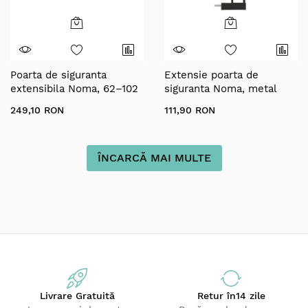
Poarta de siguranta
Extensie poarta de
extensibila Noma, 62–102
siguranta Noma, metal
cm, metal alb, N93361
negru, 14 cm N93835
249,10 RON
111,90 RON
ÎNCARCĂ MAI MULTE
Livrare Gratuită
Retur
în14 zile