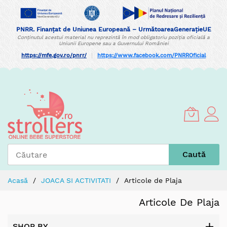
PNRR. Finanțat de Uniunea Europeană – UrmătoareaGenerațieUE
Conținutul acestui material nu reprezintă în mod obligatoriu poziția oficială a
Uniunii Europene sau a Guvernului României
https://mfe.gov.ro/pnrr/
|
https://www.facebook.com/PNRROficial
Skip
to
Content
Caută
Acasă
JOACA SI ACTIVITATI
Articole de Plaja
Articole De Plaja
SHOP BY