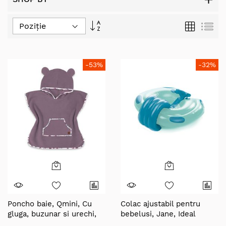
Set
Grilă
Lis
Descending
Direction
-53%
-32%
Poncho baie, Qmini, Cu
Colac ajustabil pentru
gluga, buzunar si urechi,
bebelusi, Jane, Ideal
Materiale certificate Oeko
pentru primele lectii de