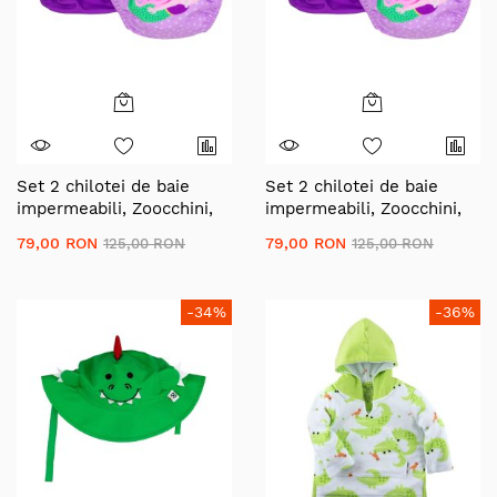
Set 2 chilotei de baie
Set 2 chilotei de baie
impermeabili, Zoocchini,
impermeabili, Zoocchini,
protectie UPF50+, marime
protectie UPF50+, marime
79,00 RON
79,00 RON
125,00 RON
125,00 RON
M, 12-24 Luni â€“ Sirena
L, 24-36 Luni â€“ Sirena
-34%
-36%