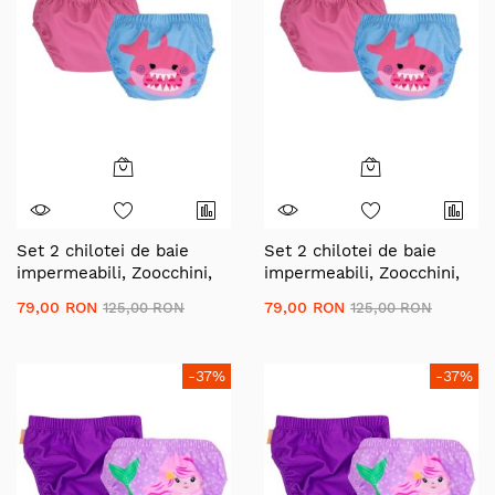
Set 2 chilotei de baie
Set 2 chilotei de baie
impermeabili, Zoocchini,
impermeabili, Zoocchini,
protectie UPF50+, marime
protectie UPF50+, marime
79,00 RON
79,00 RON
125,00 RON
125,00 RON
M, 12-24 Luni â€“ Pink
L, 24-36 Luni â€“ Pink
Shark
Shark
-37%
-37%