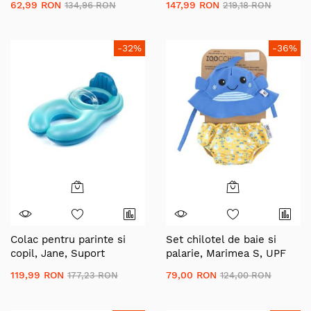
62,99 RON
147,99 RON
134,96 RON
219,18 RON
Tex Standard 100, 1 - 4
inot, Aquarel Blue
ani, Heather
-32%
-36%
Colac pentru parinte si
Set chilotel de baie si
copil, Jane, Suport
palarie, Marimea S, UPF
reglabil, Spatar
50+, Zoocchini, Whale
119,99 RON
79,00 RON
177,23 RON
124,00 RON
confortabil, interactiune
fata in fata, De la 6 la 18
Kg, Aquarel Blue