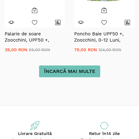
Palarie de soare
Poncho Baie UPF50 +,
Zoocchini, UPF50 +,
Zoocchini, 0-12 Luni,
Marime L, 12-24 Luni -
Alligator
39,00 RON
79,00 RON
59,00 RON
124,00 RON
Dino
ÎNCARCĂ MAI MULTE
Livrare Gratuită
Retur
în14 zile