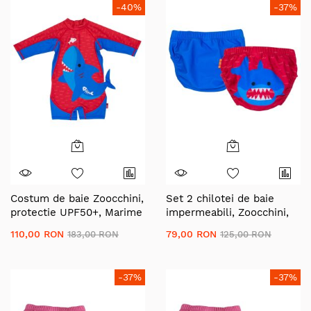
-40%
-37%
Costum de baie Zoocchini,
Set 2 chilotei de baie
protectie UPF50+, Marime
impermeabili, Zoocchini,
L, 24-36 luni - Shark
protectie UPF50+, marime
110,00 RON
79,00 RON
183,00 RON
125,00 RON
M, 12-24 Luni â€“ Shark
-37%
-37%