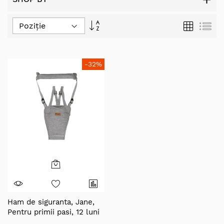
Set
Grilă
Lis
Descending
Direction
-32%
Ham de siguranta, Jane,
Pentru primii pasi, 12 luni
- 48 luni, Conform cu EN