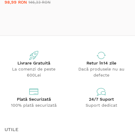
98,99 RON
146,33 RON
13210-1:2020
Livrare Gratuită
Retur
în14 zile
La comenzi de peste
Dacă produsele nu au
600Lei
defecte
Plată Securizată
24/7 Suport
100% plată securizată
Suport dedicat
UTILE