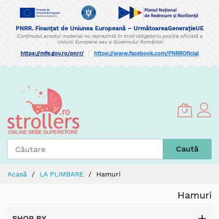
PNRR. Finanțat de Uniunea Europeană – UrmătoareaGenerațieUE
Conținutul acestui material nu reprezintă în mod obligatoriu poziția oficială a
Uniunii Europene sau a Guvernului României
https://mfe.gov.ro/pnrr/
|
https://www.facebook.com/PNRROficial
Skip
to
Content
Caută
Acasă
LA PLIMBARE
Hamuri
Hamuri
SHOP BY