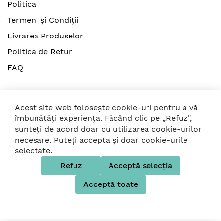
Politica
Termeni și Condiții
Livrarea Produselor
Politica de Retur
FAQ
Acest site web folosește cookie-uri pentru a vă
îmbunătăți experiența. Făcând clic pe „Refuz",
sunteți de acord doar cu utilizarea cookie-urilor
© 2026 Strollers. Toate drepturile rezervate
necesare. Puteți accepta și doar cookie-urile
selectate.
Folosim metode de plată sigure
Refuz
Acceptă selecția
Acceptă toate