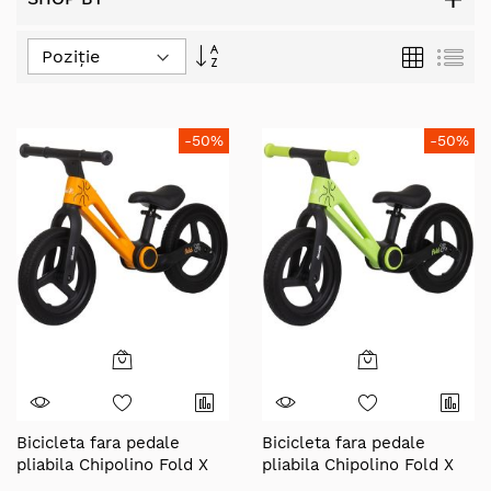
Set
Grilă
Lis
Descending
Direction
-50%
-50%
Bicicleta fara pedale
Bicicleta fara pedale
pliabila Chipolino Fold X
pliabila Chipolino Fold X
orange
green