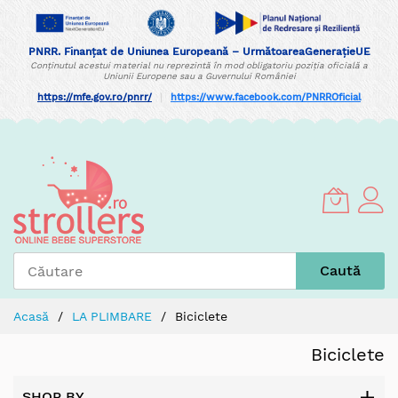
PNRR. Finanțat de Uniunea Europeană – UrmătoareaGenerațieUE
Conținutul acestui material nu reprezintă în mod obligatoriu poziția oficială a
Uniunii Europene sau a Guvernului României
https://mfe.gov.ro/pnrr/
|
https://www.facebook.com/PNRROficial
Skip
to
Content
Caută
Acasă
LA PLIMBARE
Biciclete
Biciclete
SHOP BY