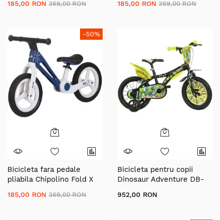
185,00 RON
185,00 RON
369,00 RON
369,00 RON
-50%
Bicicleta fara pedale
Bicicleta pentru copii
pliabila Chipolino Fold X
Dinosaur Adventure DB-
navy
616-DSA Dino Bikes, 16
185,00 RON
952,00 RON
369,00 RON
inch