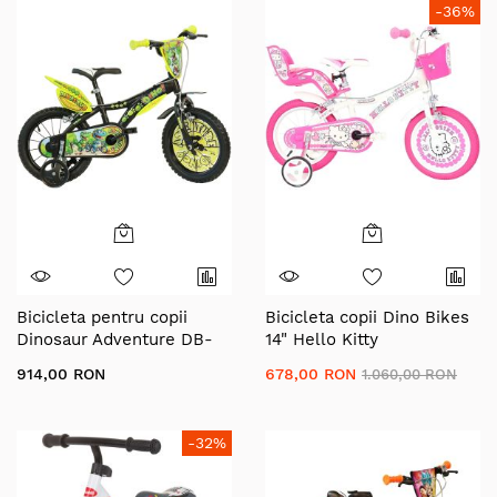
-36%
Bicicleta pentru copii
Bicicleta copii Dino Bikes
Dinosaur Adventure DB-
14" Hello Kitty
614-DSA Dino Bikes, 14
914,00 RON
678,00 RON
1.060,00 RON
inch
-32%