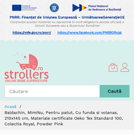
PNRR. Finanțat de Uniunea Europeană – UrmătoareaGenerațieUE
Conținutul acestui material nu reprezintă în mod obligatoriu poziția oficială a
Uniunii Europene sau a Guvernului României
https://mfe.gov.ro/pnrr/
|
https://www.facebook.com/PNRROficial
Skip
to
Content
Caută
Acasă
Baldachin, MimiNu, Pentru patut, Cu funda si volanas,
210x145 cm, Materiale certificate Oeko Tex Standard 100,
Colectia Royal, Powder Pink