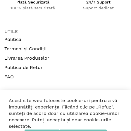
Plată Securizată
24/7 Suport
Dimensiuni:
210 x 145 cm
100% plată securizată
Suport dedicat
Material:
Bumbac 100%
(tesatura naturala,
produsa in Polonia)
Culoare:
Powder Pink
UTILE
Politica
Ingrijire: spalare la 30°C, centrifugare max. 800
rpm
Termeni și Condiții
Materiale hypoalergenice
Livrarea Produselor
Produs manual in Polonia
Politica de Retur
Colectia:
Royal Powder Pink
FAQ
Atentie:
Suportul pentru baldachin nu este inclus
si se achizitioneaza separat
✨
De ce sa alegi Baldachinul
Acest site web folosește cookie-uri pentru a vă
îmbunătăți experiența. Făcând clic pe „Refuz",
MimiNu?
sunteți de acord doar cu utilizarea cookie-urilor
© 2026 Strollers. Toate drepturile rezervate
necesare. Puteți accepta și doar cookie-urile
Pentru ca ofera bebelusului tau un spatiu sigur,
selectate.
confortabil si vizual superb, creat special pentru
Folosim metode de plată sigure