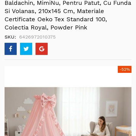
Baldachin, MimiNu, Pentru Patut, Cu Funda
Si Volanas, 210x145 Cm, Materiale
Certificate Oeko Tex Standard 100,
Colectia Royal, Powder Pink
SKU
6426972010375
Skip
-52%
to
the
end
of
the
images
gallery