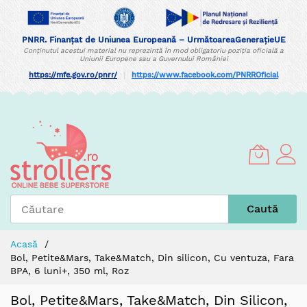
PNRR. Finanțat de Uniunea Europeană – UrmătoareaGenerațieUE
Conținutul acestui material nu reprezintă în mod obligatoriu poziția oficială a
Uniunii Europene sau a Guvernului României
https://mfe.gov.ro/pnrr/
|
https://www.facebook.com/PNRROficial
Skip
to
Content
Caută
Acasă
Bol, Petite&Mars, Take&Match, Din silicon, Cu ventuza, Fara
BPA, 6 luni+, 350 ml, Roz
Bol, Petite&Mars, Take&Match, Din Silicon,