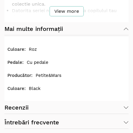
colectie unica.
Datorita seriei noastre, hranirea copilului tau
View more
devine nu numai foarte simpla, ci si placuta si
placuta din punct de vedere estetic.
Mai multe informații
Bol de silicon TAKE&MATCH cu ventuza.
Bolul practic este fabricat
din silicon alimentar
fara BPA
. Ca urmare, poate fi folosit in siguranta
Roz
pentru toate alimentele, atat calde cat si reci,
alimentele pot fi incalzite in cuptorul cu
Cu pedale
microunde sau depozitate in frigider fara griji.
Siliconul durabil si moale inseamna ca nu trebuie
Petite&Mars
sa va faceti griji cu privire la spargerea, ciobirea
sau deformarea bolului - poate fi folosit
Black
nedeteriorat pentru o lunga perioada de timp.
Este potrivit pentru bebelusii de la varsta de 6
luni care sunt introdusi intr-o dieta extinsa si
Recenzii
pentru cei care deja invata sa manance cu succes
singuri.
Întrebări frecvente
Forma rotunjita, interiorul alunecos si marginea
inaltata il fac pe cel mic sa manance mai usor.