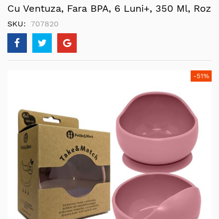
Cu Ventuza, Fara BPA, 6 Luni+, 350 Ml, Roz
SKU
707820
Skip
-51%
to
the
end
of
the
images
gallery