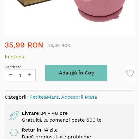
Skip
35,99 RON
to
73,06 RON
the
In stock
beginning
of
Cantitate:
the
Adaugă În Coș
images
gallery
Categorii:
Petite&Mars
,
Accesorii Masa
Livrare 24 - 48 ore
Gratuită la comenzi peste 600 lei
Retur in 14 zile
Dacă produsul are probleme