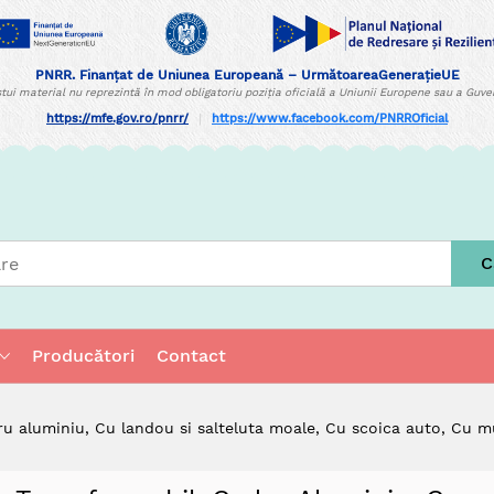
PNRR. Finanțat de Uniunea Europeană – UrmătoareaGenerațieUE
tui material nu reprezintă în mod obligatoriu poziția oficială a Uniunii Europene sau a Guv
https://mfe.gov.ro/pnrr/
|
https://www.facebook.com/PNRROficial
C
Producători
Contact
ru aluminiu, Cu landou si salteluta moale, Cu scoica auto, Cu mul