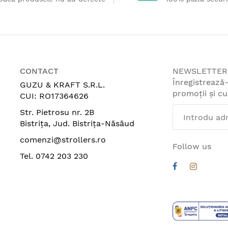
ta standardul R129 si este destinat copiilor cu inaltimea
i insertie ergonomica pentru nou-nascuti.
i pana la 22 kg. Spatarul este reglabil in 3 pozitii, iar sc
CONTACT
NEWSLETTER
Înregistrează
GUZU & KRAFT S.R.L.
fata si spate asigura o deplasare lina pe asfalt, pietris sa
promoții și c
CUI: RO17364626
Str. Pietrosu nr. 2B
Bistrița, Jud. Bistrița-Năsăud
iltru UPF50+, protejand copilul de soare, vant si ploaie. 
comenzi@strollers.ro
Follow us
Tel. 0742 203 230
te utilizarea confortabila indiferent de statura. Bara de 