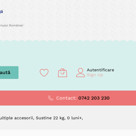
ernului României
Autentificare
aută
Sign Up
Contact:
0742 203 230
tiple accesorii, Sustine 22 kg, 0 luni+,