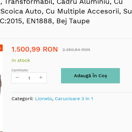
a, Transformabil, Cadru Aluminiu, Cu
Scoica Auto, Cu Multiple Accesorii, Su
C:2015, EN1888, Bej Taupe
1.500,99 RON
%
2.380,94 RON
In stock
Cantitate:
Adaugă În Coș
Categorii:
Lionelo
,
Carucioare 3 in 1