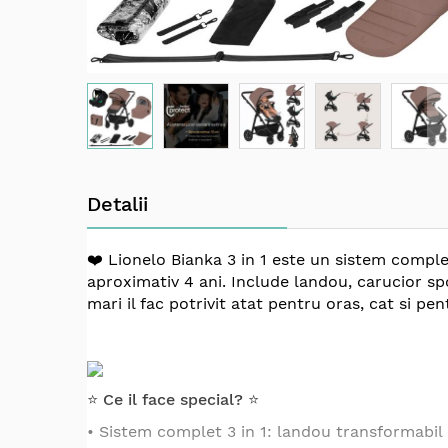
Skip
to
Detalii
the
beginning
of
❤️
Lionelo Bianka 3 in 1 este un sistem comple
the
aproximativ 4 ani. Include landou, carucior spor
images
mari il fac potrivit atat pentru oras, cat si pen
gallery
⭐ Ce il face special? ⭐
• Sistem complet 3 in 1: landou transformabil