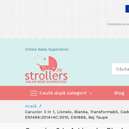
Conținutul aces
Skip
Online Bebe Superstore
to
Content
Caută după categorii
Blog
Acasă
Carucior 3 in 1, Lionelo, Bianka, Transformabil, Cad
EN1466:2014+AC:2015, EN1888, Bej Taupe