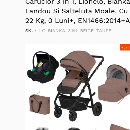
Carucior 3 In 1, Lionelo, Biank
Landou Si Salteluta Moale, Cu 
22 Kg, 0 Luni+, EN1466:2014+A
SKU
LO-BIANKA_3IN1_BEIGE_TAUPE
Skip
-37
to
the
end
of
the
images
gallery