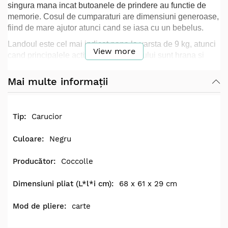
singura mana incat butoanele de prindere au functie de
memorie. Cosul de cumparaturi are dimensiuni generoase,
fiind de mare ajutor atunci cand se iasa cu un bebelus.
Landoul este cel mai indicat pana la varsta de 9 kg, atunci
View more
cand principalele activitati ale copilasului sunt hrana si
somnul. Acest produs ofera un somn linistit gratie saltelutei
moi, ionizata cu ioni de argint pentru protectie
Mai multe informații
antibacteriana. Materialele sunt certificate pentru a fi
utilizate de catre nou nascuti.
Unitatea sport vine dotata cu o copertina XXL cu protectie
Carucior
UV, pozitie de somn full-flat si modalitati de ajustare
simple. Spatarul poate fi ajustat independent fata de
Negru
suportul de picioare, astfel ca unitatea sport va fi
personalizata conform nevoilor fiecarui copil. Plierea se
Coccolle
realizeaza ultra-facil, iar dimensiunile dupa pliere sunt
super-compacte: Lissia va avea loc in fiecare locuinta si
68 x 61 x 29 cm
poate fi transportat in toate tipurile de autoturisme.
carte
Scoica auto Coccolle Knox are dimensiuni generoase si
este certificata conform celor mai noi reglementari din