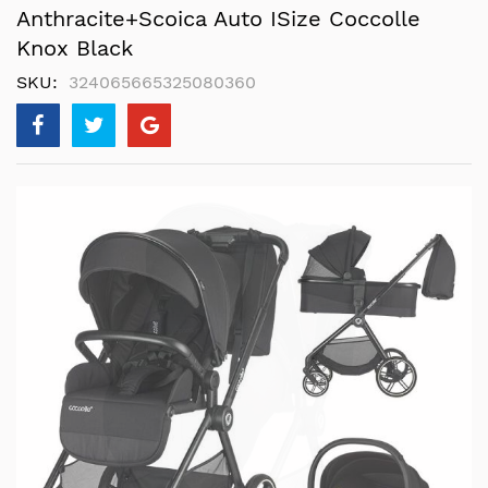
Anthracite+Scoica Auto ISize Coccolle
Knox Black
SKU
324065665325080360
Skip
to
the
end
of
the
images
gallery