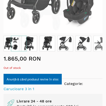
Skip
1.865,00 RON
to
the
Out of stock
beginning
of
Anunță-ă cănd produsul revine în stoc
the
Categorie:
images
Carucioare 3 in 1
gallery
Livrare 24 - 48 ore