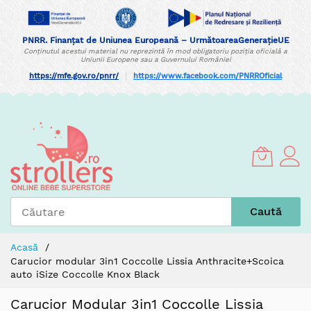
PNRR. Finanțat de Uniunea Europeană – UrmătoareaGenerațieUE
Conținutul acestui material nu reprezintă în mod obligatoriu poziția oficială a
Uniunii Europene sau a Guvernului României
https://mfe.gov.ro/pnrr/
|
https://www.facebook.com/PNRROficial
Skip
to
Content
Caută
Acasă
Carucior modular 3in1 Coccolle Lissia Anthracite+Scoica
auto iSize Coccolle Knox Black
Carucior Modular 3in1 Coccolle Lissia