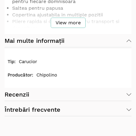
pentru fiecare domnisoara
Saltea pentru papusa
Copertina ajustabila in multiple pozitii
Pliere rapida si compacta pentru transport si
View more
depozitare
Fabricat in conformitate cu standardele si
Mai multe informații
directivele europene de siguranta a jucariilor
Dimensiuni (LxWxH): 56 x 35 x 56 cm
Greutate: 2,00 kg
Carucior
Contraindicat copiilor mai mici de 3 ani.
Varsta recomandata spre utilizare: +3 ani
Chipolino
Recenzii
Întrebări frecvente