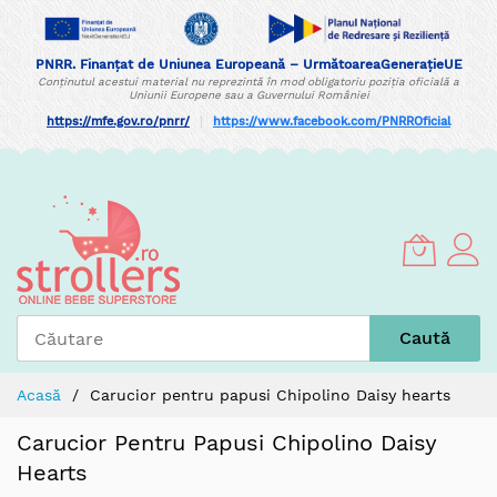
PNRR. Finanțat de Uniunea Europeană – UrmătoareaGenerațieUE
Conținutul acestui material nu reprezintă în mod obligatoriu poziția oficială a
Uniunii Europene sau a Guvernului României
https://mfe.gov.ro/pnrr/
|
https://www.facebook.com/PNRROficial
Skip
to
Content
Caută
Acasă
Carucior pentru papusi Chipolino Daisy hearts
Carucior Pentru Papusi Chipolino Daisy
Hearts