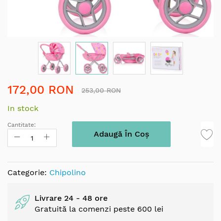
Skip
172,00 RON
to
253,00 RON
the
In stock
beginning
of
Cantitate:
the
Adaugă În Coș
images
gallery
Categorie:
Chipolino
Livrare 24 - 48 ore
Gratuită la comenzi peste 600 lei