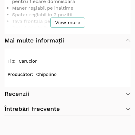
pentru fiecare domnisoara
Maner reglabil pe inaltime
Spatar reglabil in 2 pozitii
Tava frontala pentru papusa
View more
Roti duble in fata
Copertina ajustabila in multiple pozitii
Mai multe informații
Cos de depozitare pentru jucarii si accesorii
Pliere rapida si compacta pentru transport si
depozitare
Fabricat in conformitate cu standardele si
Carucior
directivele europene de siguranta a jucariilor
Dimensiuni (LxWxH): 54 x 33 x 58 cm
Chipolino
Greutate neta: 2 kg
Greutate bruta: 2,2 kg
Recenzii
Contraindicat copiilor mai mici de 3 ani.
Varsta recomandata spre utilizare: +3 ani
Întrebări frecvente