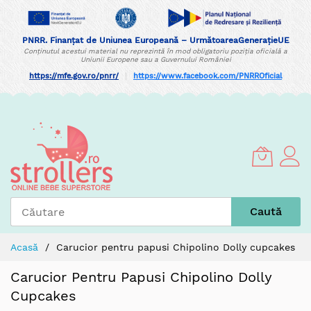
PNRR. Finanțat de Uniunea Europeană – UrmătoareaGenerațieUE
Conținutul acestui material nu reprezintă în mod obligatoriu poziția oficială a
Uniunii Europene sau a Guvernului României
https://mfe.gov.ro/pnrr/
|
https://www.facebook.com/PNRROficial
Skip
to
Content
Caută
Acasă
Carucior pentru papusi Chipolino Dolly cupcakes
Carucior Pentru Papusi Chipolino Dolly
Cupcakes