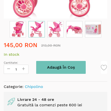
Skip
145,00 RON
to
213,00 RON
the
In stock
beginning
of
Cantitate:
the
Adaugă În Coș
images
gallery
Categorie:
Chipolino
Livrare 24 - 48 ore
Gratuită la comenzi peste 600 lei