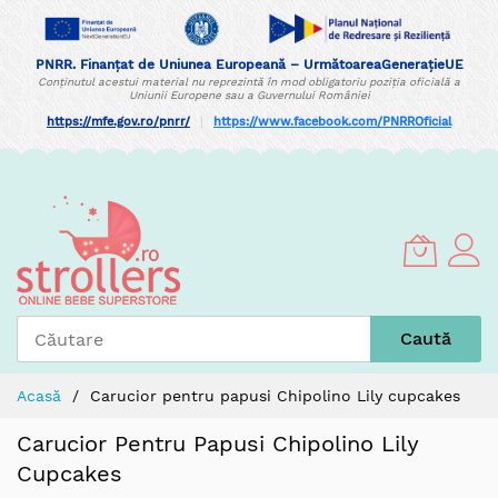
PNRR. Finanțat de Uniunea Europeană – UrmătoareaGenerațieUE
Conținutul acestui material nu reprezintă în mod obligatoriu poziția oficială a
Uniunii Europene sau a Guvernului României
https://mfe.gov.ro/pnrr/
|
https://www.facebook.com/PNRROficial
Skip
to
Content
Caută
Acasă
Carucior pentru papusi Chipolino Lily cupcakes
Carucior Pentru Papusi Chipolino Lily
Cupcakes