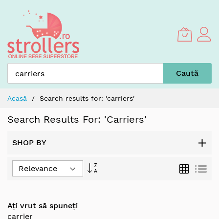
Skip
to
Content
Caută
Acasă
Search results for: 'carriers'
Search Results For: 'carriers'
SHOP BY
Set
Grilă
Lis
Ascending
Direction
Ați vrut să spuneți
carrier