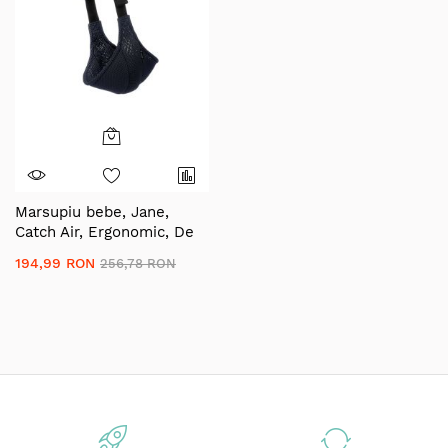
Marsupiu bebe, Jane,
Catch Air, Ergonomic, De
la 9 luni pana la 22 Kg,
194,99 RON
256,78 RON
Seal