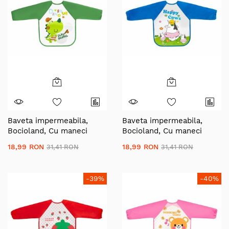
Baveta impermeabila,
Baveta impermeabila,
Bocioland, Cu maneci
Bocioland, Cu maneci
lungi, Dimensiune 40x35
lungi, Dimensiune 40x35
18,99 RON
18,99 RON
31,41 RON
31,41 RON
cm, Dino
cm, Happy Cows
-39%
-40%