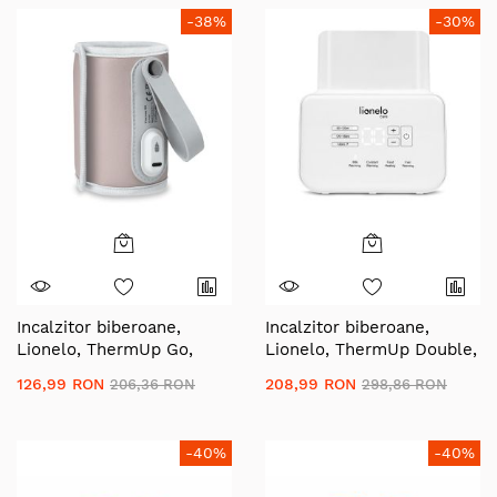
-38%
-30%
Incalzitor biberoane,
Incalzitor biberoane,
Lionelo, ThermUp Go,
Lionelo, ThermUp Double,
Portabil, Temperatura
2 biberoane, 3 - 5 min,
126,99 RON
208,99 RON
206,36 RON
298,86 RON
constanta pana la 24 h,
Temperatura constanta
Incarcare USB, Roz
pana la 24 h, Sterilizare,
Dezghetare, Fara BPA, Alb
-40%
-40%