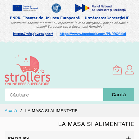
PNRR. Finanțat de Uniunea Europeană – UrmătoareaGenerațieUE
Conținutul acestui material nu reprezintă în mod obligatoriu poziția oficială a
Uniunii Europene sau a Guvernului României
https://mfe.gov.ro/pnrr/
|
https://www.facebook.com/PNRROficial
Skip
to
Content
Caută
Acasă
LA MASA SI ALIMENTATIE
LA MASA SI ALIMENTATIE
SHOP BY