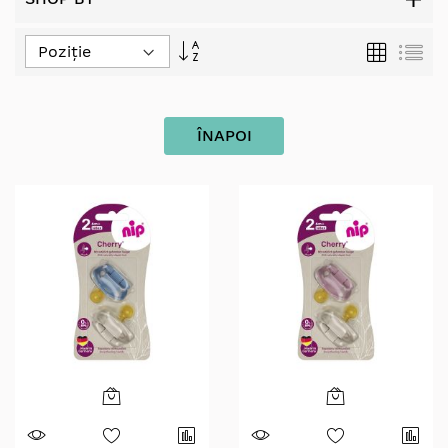
Set
Grilă
Lis
Descending
Direction
ÎNAPOI