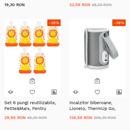
38287
hranire, Cu elefantei,
19,30 RON
22,99 RON
48,30 RON
Inchidere ermetica, 20x10
cm, 150 ml, Papoo
Albastru
-38%
-38%
Set 6 pungi reutilizabile,
Incalzitor biberoane,
Petite&Mars, Pentru
Lionelo, ThermUp Go,
hranire, Cu leuti, Inchidere
Portabil, Temperatura
29,99 RON
126,99 RON
48,30 RON
206,36 RON
ermetica, 20x10 cm, 150
constanta pana la 24 h,
ml, Papoo Portocaliu
Incarcare USB, Gri