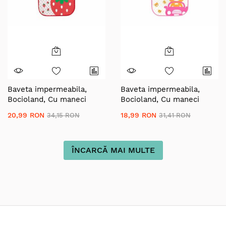
Baveta impermeabila,
Baveta impermeabila,
Bocioland, Cu maneci
Bocioland, Cu maneci
lungi, Dimensiune 40x35
lungi, Dimensiune 40x35
20,99 RON
18,99 RON
34,15 RON
31,41 RON
cm, Strawberry
cm, Bear
ÎNCARCĂ MAI MULTE