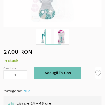
Skip
27,00 RON
to
the
In stock
beginning
of
Cantitate:
the
Adaugă În Coș
images
gallery
Categorie:
NIP
Livrare 24 - 48 ore