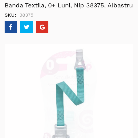
Banda Textila, 0+ Luni, Nip 38375, Albastru
SKU
38375
Skip
to
the
end
of
the
images
gallery