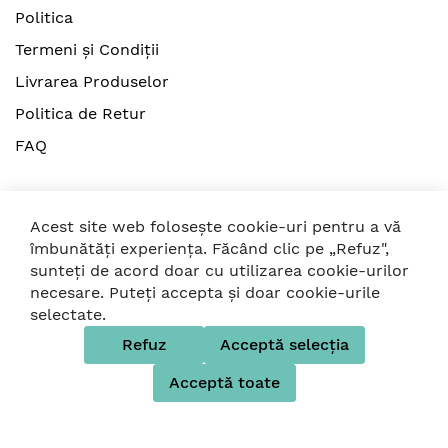
producator;
Politica
- Imprimeuri colorate diferit, pentru fiecare gust;
Termeni și Condiții
- Potrivite pentru bebelusi cu varsta de la 0 luni;
Livrarea Produselor
- Fabricate 100% in Germania, din materiale de
inalta calitate, fara BPA;
Politica de Retur
- Certificat in conformitate cu standardul de
FAQ
siguranta EN 12586.
Acest site web folosește cookie-uri pentru a vă
îmbunătăți experiența. Făcând clic pe „Refuz",
sunteți de acord doar cu utilizarea cookie-urilor
© 2026 Strollers. Toate drepturile rezervate
necesare. Puteți accepta și doar cookie-urile
selectate.
Folosim metode de plată sigure
Refuz
Acceptă selecția
Acceptă toate