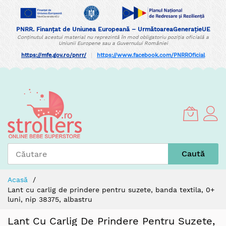
PNRR. Finanțat de Uniunea Europeană – UrmătoareaGenerațieUE
Conținutul acestui material nu reprezintă în mod obligatoriu poziția oficială a
Uniunii Europene sau a Guvernului României
https://mfe.gov.ro/pnrr/
|
https://www.facebook.com/PNRROficial
Skip
to
Content
Caută
Acasă
Lant cu carlig de prindere pentru suzete, banda textila, 0+
luni, nip 38375, albastru
Lant Cu Carlig De Prindere Pentru Suzete,