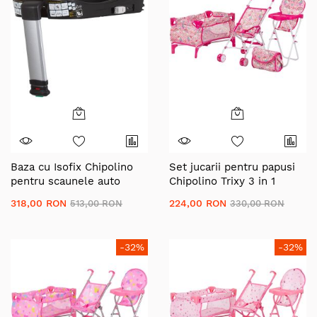
Baza cu Isofix Chipolino
Set jucarii pentru papusi
pentru scaunele auto
Chipolino Trixy 3 in 1
Magnum si Prestige
unicorn
318,00 RON
224,00 RON
513,00 RON
330,00 RON
-32%
-32%