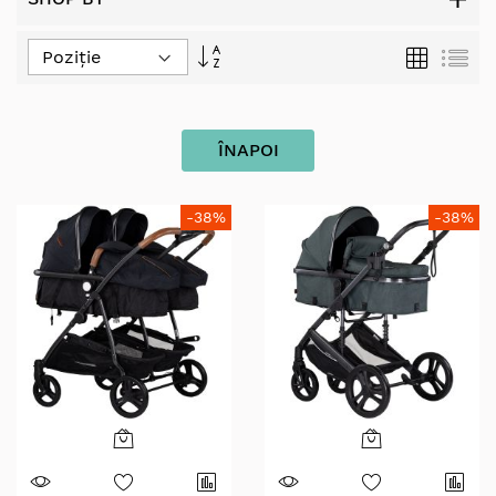
Set
Grilă
Lis
Descending
Direction
ÎNAPOI
-38%
-38%