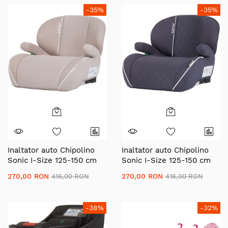
-35%
-35%
Inaltator auto Chipolino
Inaltator auto Chipolino
Sonic I-Size 125-150 cm
Sonic I-Size 125-150 cm
cu sistem Isofix tiramisu,
cu sistem Isofix
270,00 RON
270,00 RON
416,00 RON
416,00 RON
testat ADAC
anthracite, testat ADAC
-38%
-32%