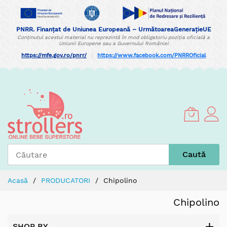
PNRR. Finanțat de Uniunea Europeană – UrmătoareaGenerațieUE
Conținutul acestui material nu reprezintă în mod obligatoriu poziția oficială a
Uniunii Europene sau a Guvernului României
https://mfe.gov.ro/pnrr/
|
https://www.facebook.com/PNRROficial
Skip
to
Content
Caută
Acasă
PRODUCATORI
Chipolino
Chipolino
SHOP BY