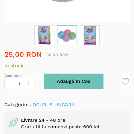
Skip
25,00 RON
to
36,00 RON
the
In stock
beginning
of
Cantitate:
the
Adaugă În Coș
images
gallery
Categorie:
JOCURI SI JUCARII
Livrare 24 - 48 ore
Gratuită la comenzi peste 600 lei