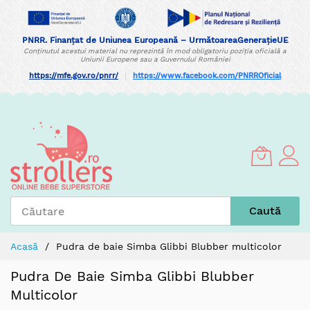
PNRR. Finanțat de Uniunea Europeană – UrmătoareaGenerațieUE
Conținutul acestui material nu reprezintă în mod obligatoriu poziția oficială a
Uniunii Europene sau a Guvernului României
https://mfe.gov.ro/pnrr/
|
https://www.facebook.com/PNRROficial
Skip
to
Content
Caută
Acasă
Pudra de baie Simba Glibbi Blubber multicolor
Pudra De Baie Simba Glibbi Blubber
Multicolor