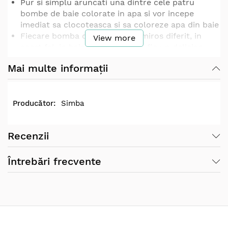
Pur si simplu aruncati una dintre cele patru
bombe de baie colorate in apa si vor incepe
imediat sa clocoteasca si sa coloreze apa din baie
Fiecare bomba de baie are un miros diferit, in
View more
acest fel, in baie este raspandit fie un delicios
parfum de mar, un parfum fructat de capsuni,
Mai multe informații
struguri sau tutti frutti
Toate produsele Glibbi sunt testate dermatologic
Setul contine: 4 bombe de baie
Varsta recomandata: 3 ani +
Simba
Dimensiuni (LxlxH): 3,5 x 13,5 x 20,5 cm
Contraindicat copiilor mai mici de 3 ani.
Recenzii
Varsta recomandata spre utilizare: +3 ani
Întrebări frecvente