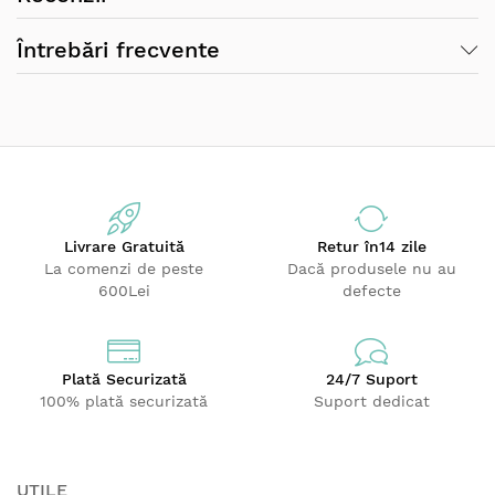
Întrebări frecvente
- Confectionata din spuma densa cu memorie,
pentru confort si sustinere maxima
- Spuma cu memorie raspunde la greutatea si
caldura copului si se muleaza usor pe conturul
corpului, asigurand suportul optim prin eliminarea
punctelor de presiune asupra articulatiilor si a
Livrare Gratuită
Retur
în14 zile
membrelor.
La comenzi de peste
Dacă produsele nu au
- Ofera copilului suportul necesar pentru a obtine
600Lei
defecte
pozitia anatomica ideala, eliminand stresul muscular
- Ajuta la dezvoltarea sistemului muscular si osos.
- Se adapteaza la forma individuala a corpului
copilului, asigurandu-i un climat linistit si confortabil
Plată Securizată
24/7 Suport
- Amortizeaza socurile in timpul plimbarii cu
100% plată securizată
Suport dedicat
caruciorul pe suprafete denivelate
- Design universal, compatibil cu majoritatea
carucioarelor, foarte usor de fixat/detasat.
UTILE