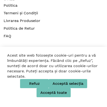
- Puteti personaliza caruciorul alegand una din
Politica
multele variante de culoare si design
- Cu doua fete reversibile, pentru toate anotimpurile
Termeni și Condiții
(cu tesatura din bumbac pentru anotimpurile
Livrarea Produselor
calduroase si catifea pentru anotimpurile friguroase)
- Usor de curatat, se poate spala la masina de spalat
Politica de Retur
rufe
FAQ
- Ajuta la protejarea in timp a caruciorului
- Recomandat pentru copiii de la 0 luni
- Dimensiuni 82 x 34 x 2.5 cm
Acest site web folosește cookie-uri pentru a vă
îmbunătăți experiența. Făcând clic pe „Refuz",
sunteți de acord doar cu utilizarea cookie-urilor
© 2026 Strollers. Toate drepturile rezervate
necesare. Puteți accepta și doar cookie-urile
selectate.
Folosim metode de plată sigure
Refuz
Acceptă selecția
Acceptă toate