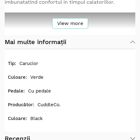
imbunatatind confortul in timpul calatoriilor.
View more
Mai multe informații
Carucior
Verde
Cu pedale
CuddleCo.
Black
Recenzii