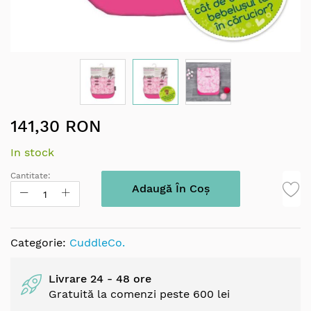
Skip
141,30 RON
to
the
In stock
beginning
of
Cantitate:
the
Adaugă În Coș
images
gallery
Categorie:
CuddleCo.
Livrare 24 - 48 ore
Gratuită la comenzi peste 600 lei