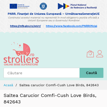
PNRR. Finanțat de Uniunea Europeană – UrmătoareaGenerațieUE
Conținutul acestui material nu reprezintă în mod obligatoriu poziția oficială a
Uniunii Europene sau a Guvernului României
https://mfe.gov.ro/pnrr/
|
https://www.facebook.com/PNRROficial
Skip
to
Content
Caută
Acasă
Saltea carucior Comfi-Cush Love Birds, 842643
Saltea Carucior Comfi-Cush Love Birds,
842643