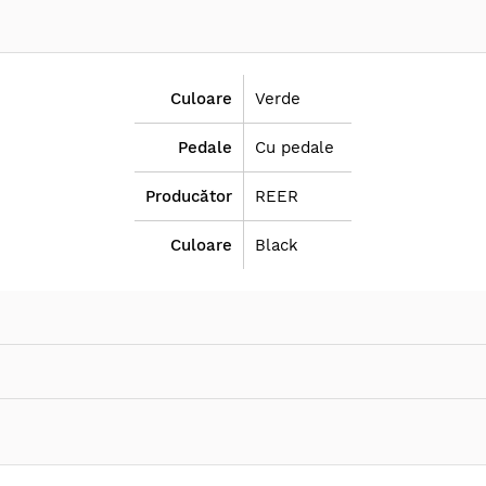
usurinta aterizarilor dure;
are in siguranta;
de stangaci;
ni;
ta calitate, non-toxic, fara BPA;
Culoare
Verde
rdul de siguranta EN 14372.
produsele si sterilizati-le in apa fiarta timp de 5 minute. P
Pedale
Cu pedale
st produs trebuie folosit numai sub supravegherea unui a
Producător
REER
Culoare
Black