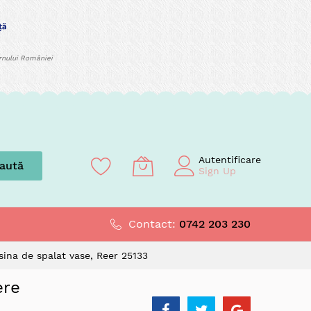
ernului României
Autentificare
aută
Sign Up
Contact:
0742 203 230
asina de spalat vase, Reer 25133
ere