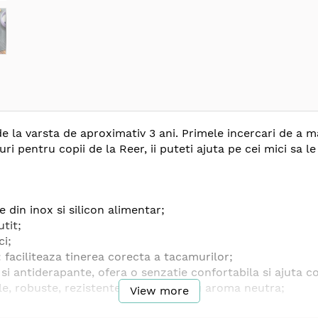
e la varsta de aproximativ 3 ani. Primele incercari de a 
 pentru copii de la Reer, ii puteti ajuta pe cei mici sa le
 din inox si silicon alimentar;
utit;
ci;
 faciliteaza tinerea corecta a tacamurilor;
 si antiderapante, ofera o senzatie confortabila si ajuta c
le, robuste, rezistente la rugina si cu aroma neutra;
View more