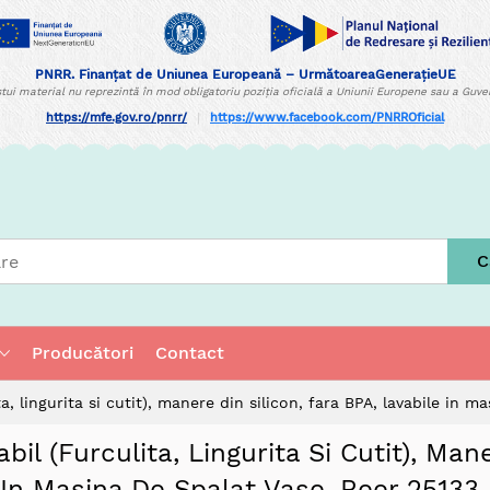
PNRR. Finanțat de Uniunea Europeană – UrmătoareaGenerațieUE
tui material nu reprezintă în mod obligatoriu poziția oficială a Uniunii Europene sau a Guv
https://mfe.gov.ro/pnrr/
|
https://www.facebook.com/PNRROficial
C
Producători
Contact
a, lingurita si cutit), manere din silicon, fara BPA, lavabile in m
bil (furculita, Lingurita Si Cutit), Man
e In Masina De Spalat Vase, Reer 25133