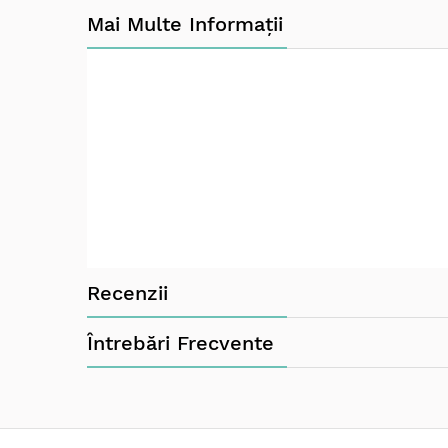
Usoare si rezistente, pot face fata cu 
Mai Multe Informații
Marginile rotunjite garanteaza o utiliz
Pot fi folosite atat de dreptaci cat si 
Recomandate de la varsta de 36 de lu
Fabricate din silicon alimentar de inal
Certificate in conformitate cu standa
Curatare
: Inainte de prima utilizare, curatati 
fiecare utilizare.
Avertisment! Pentru siguranta copilui dvs.
Ace
de defecte sau deteriorari.
Recenzii
Întrebări Frecvente