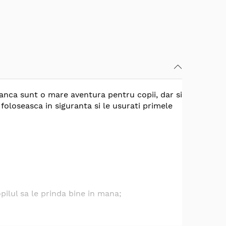
manca sunt o mare aventura pentru copii, dar si
 foloseasca in siguranta si le
usurati
primele
opilul sa le prinda bine in mana;