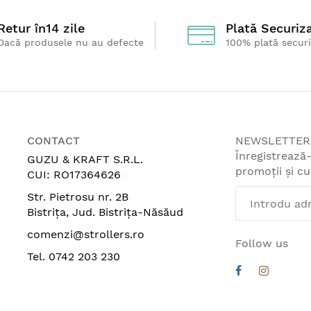
Retur
în14 zile
Plată Securiz
Dacă produsele nu au defecte
100% plată secur
CONTACT
NEWSLETTER
Înregistrează
GUZU & KRAFT S.R.L.
promoții și c
CUI: RO17364626
Str. Pietrosu nr. 2B
Bistrița, Jud. Bistrița-Năsăud
comenzi@strollers.ro
Follow us
Tel. 0742 203 230