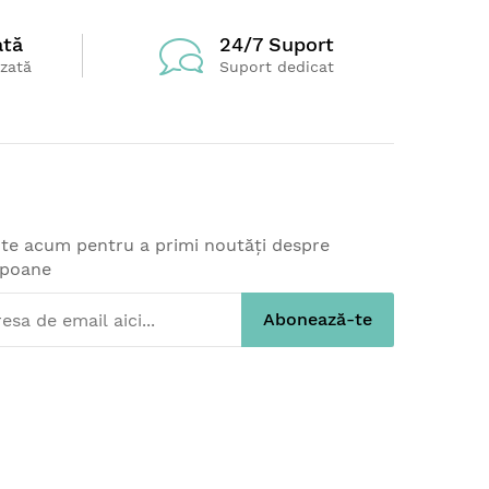
ată
24/7 Suport
izată
Suport dedicat
-te acum pentru a primi noutăți despre
upoane
Abonează-te