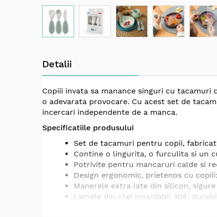
Skip
to
Detalii
the
beginning
of
Copiii invata sa manance singuri cu tacamuri d
the
o adevarata provocare. Cu acest set de tacamuri
images
incercari independente de a manca.
gallery
Specificatiile produsului
Set de tacamuri pentru copii, fabricate
Contine o lingurita, o furculita si un c
Potrivite pentru mancaruri calde si re
Design ergonomic, prietenos cu copiii:
Manerele extra late din silicon, sigure
Lamele din otel inoxidabil 304: durabi
Rezistente in masina de spalat vase;