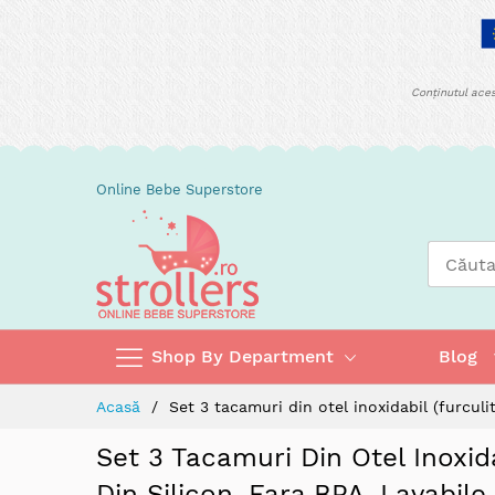
Conținutul aces
Skip
Online Bebe Superstore
to
Content
Shop By Department
Blog
Acasă
Set 3 tacamuri din otel inoxidabil (furculit
Set 3 Tacamuri Din Otel Inoxida
Din Silicon, Fara BPA, Lavabil