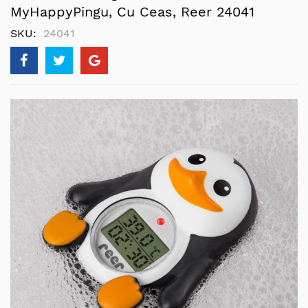
MyHappyPingu, Cu Ceas, Reer 24041
SKU
24041
Skip
to
the
end
of
the
images
gallery