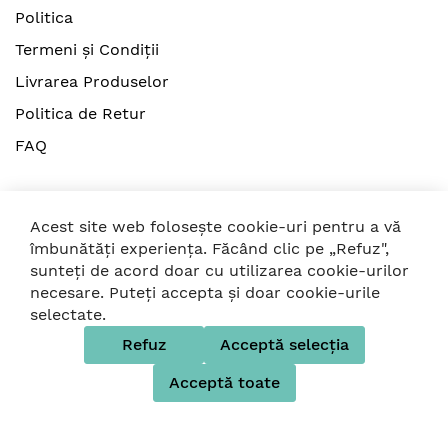
- Varsta recomandata: de la 0 luni.
Politica
Termeni și Condiții
Livrarea Produselor
Politica de Retur
FAQ
Acest site web folosește cookie-uri pentru a vă
îmbunătăți experiența. Făcând clic pe „Refuz",
sunteți de acord doar cu utilizarea cookie-urilor
© 2026 Strollers. Toate drepturile rezervate
necesare. Puteți accepta și doar cookie-urile
selectate.
Folosim metode de plată sigure
Refuz
Acceptă selecția
Acceptă toate