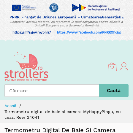
PNRR. Finanțat de Uniunea Europeană – UrmătoareaGenerațieUE
Conținutul acestui material nu reprezintă în mod obligatoriu poziția oficială a
Uniunii Europene sau a Guvernului României
https://mfe.gov.ro/pnrr/
|
https://www.facebook.com/PNRROficial
Skip
to
Content
Caută
Acasă
Termometru digital de baie si camera MyHappyPingu, cu
ceas, Reer 24041
Termometru Digital De Baie Si Camera