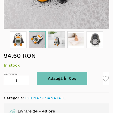
Skip
94,60 RON
to
the
In stock
beginning
of
Cantitate:
the
Adaugă În Coș
images
gallery
Categorie:
IGIENA SI SANATATE
Livrare 24 - 48 ore