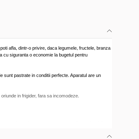
ti afla, dintr-o privire, daca legumele, fructele, branza
na cu siguranta o economie la bugetul pentru
e sunt pastrate in conditii perfecte. Aparatul are un
 oriunde in frigider, fara sa incomodeze.
ii camerei este important pentru un mediu confortabil si
le de incalzire.