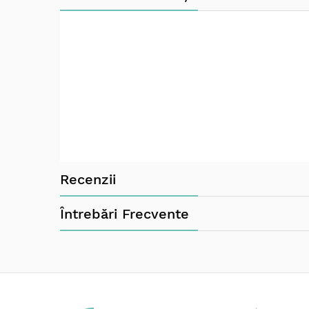
SPECIFICATII
Dimensiuni: 68 x 25 (14) x 43 (61) mm
Greutate: 30 g
Material: Plastic
Mod de functionare: 1 baterie CR2025, inclusa
Recenzii
Întrebări Frecvente