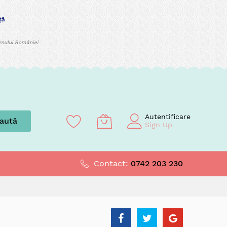
ernului României
Autentificare
aută
Sign Up
Contact:
0742 203 230