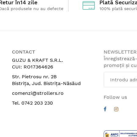
Retur
în14 zile
Plată Securiz
Dacă produsele nu au defecte
100% plată secur
CONTACT
NEWSLETTER
Înregistrează
GUZU & KRAFT S.R.L.
promoții și c
CUI: RO17364626
Str. Pietrosu nr. 2B
Bistrița, Jud. Bistrița-Năsăud
comenzi@strollers.ro
Follow us
Tel. 0742 203 230