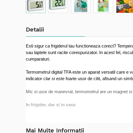
Skip
to
Detalii
the
beginning
of
Esti sigur ca frigiderul tau functioneaza corect? Tempera
the
sau laptele sunt racite corespunzator. In acest fel, ri
images
cumparaturi.
gallery
Termometrul digital TFA este un aparat versatil care e va 
indicator clar si este foarte usor de citit, afisand un si
Mic si usor de manevrat, termometrul are un magnet si un
In frigider, dar si in casa
Termometrul digital de la TFA poate fi utilizat si pentru 
sanatos si ajuta la economisirea energiei, mai ales ca 
Mai Multe Informații