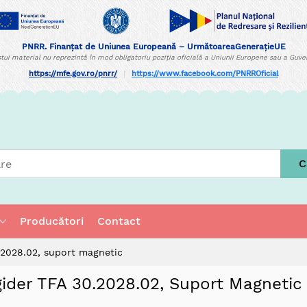
PNRR. Finanțat de Uniunea Europeană – UrmătoareaGenerațieUE
tui material nu reprezintă în mod obligatoriu poziția oficială a Uniunii Europene sau a Guv
https://mfe.gov.ro/pnrr/
|
https://www.facebook.com/PNRROficial
C
Producători
Contact
.2028.02, suport magnetic
gider TFA 30.2028.02, Suport Magnetic