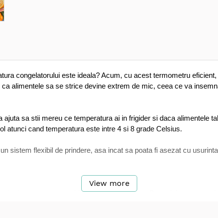
tura congelatorului este ideala? Acum, cu acest termometru eficient, po
scul ca alimentele sa se strice devine extrem de mic, ceea ce va insem
ajuta sa stii mereu ce temperatura ai in frigider si daca alimentele tal
mbol atunci cand temperatura este intre 4 si 8 grade Celsius.
 sistem flexibil de prindere, asa incat sa poata fi asezat cu usurinta
View more
monitorizarea temperaturii interioare din locuinta. Controlul temperatur
o temperatura mai mica cu un grad poate reduce pana la 6% din costuri