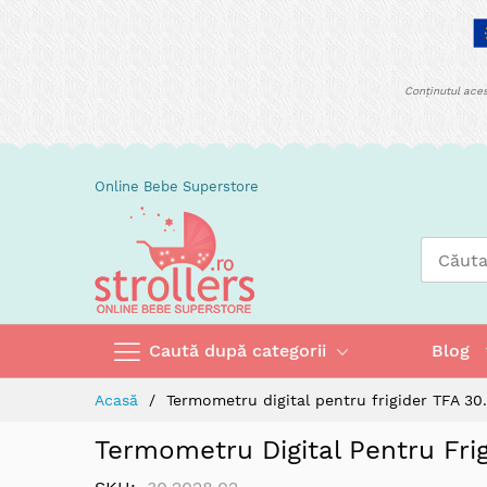
Conținutul aces
Skip
Online Bebe Superstore
to
Content
Caută după categorii
Blog
Acasă
Termometru digital pentru frigider TFA 30
Termometru Digital Pentru Fri