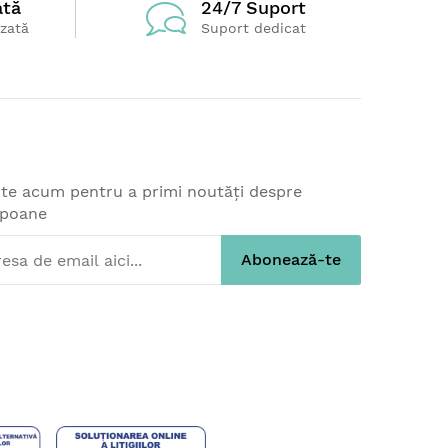
ată
24/7 Suport
izată
Suport dedicat
-te acum pentru a primi noutăți despre
upoane
Abonează-te