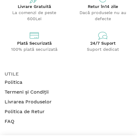
Paiul de grâu este un bio-plastic obținut din deșeuri
agricole. Acesta se sustrage din fluxul de deșeuri și
Livrare Gratuită
Retur
în14 zile
La comenzi de peste
Dacă produsele nu au
este intrinsec durabil datorită compusului său
600Lei
defecte
lignină. Acest lucru permite trotinetelor noastre
ECOLOGICE să își păstreze integritatea structurală
cu un plastic bio-sursă care este 100% sigur pentru
copii.
Plată Securizată
24/7 Suport
100% plată securizată
Suport dedicat
Alege Globber. Alegeți mai ecologic!
Trotineta Globber 4 in 1 Deluxe Lights, ECOLOGIC,
este o trotineta EVOLUTIVA, 3 IN 1 ce se transforma
usor, potrivit varstei copilului, aceasta putand fi
UTILE
folosita incepand cu varsta de 15 luni.
Politica
Carcateristici:
Termeni și Condiții
Modul Ride-on:
Modul ride-on permite părinților să
Livrarea Produselor
manevreze trotineta cu un mâner pentru părinți, în
Politica de Retur
timp ce copiii stau confortabil pe scaun. Copiii mici
care încă își dezvoltă echilibrul și coordonarea
FAQ
necesare pentru a merge pe trotinetă independent
pot să se bucure în continuare de distracția de a se