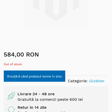
Skip
584,00 RON
to
the
Out of stock
beginning
of
Anunță-ă cănd produsul revine în stoc
the
Categorie:
Globber
images
gallery
Livrare 24 - 48 ore
Gratuită la comenzi peste 600 lei
Retur in 14 zile