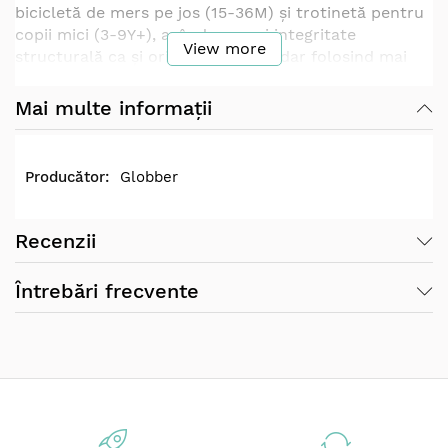
bicicletă de mers pe jos (15-36M) și trotinetă pentru
copii mici (3-9Y+), având aceeași integritate
View more
structurală ca și originalul iconic, dar folosind mai
multe materiale ecologice pentru un impact mai mic
asupra mediului.
Mai multe informații
Bucurați-vă de întâlniri de joacă prietenoase cu
planeta cu un prieten din copilărie pentru anii
următori: Mergeți la plimbare, cu bicicleta sau cu
Globber
trotineta - doar mergeți, mergeți, mergeți pe plastic
reciclat și paie de grâu bio-sursă!
Recenzii
Trotineta Globber 3 in 1 Deluxe Lights, ECOLOGIC
este fabricat cu 35 pana la 38% din plastic Global
Întrebări frecvente
Recycled Standard (GRS) și paie de grâu bio-sursă*.
GRS este un protocol internațional care verifică
conținutul reciclat în produsele finale. Utilizarea
plasticului GRS salvează tone de deșeuri de la
gropile de gunoi și reduce impactul de mediu al
producției.