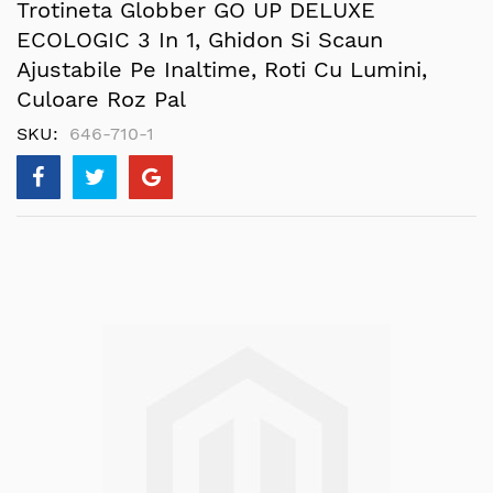
Trotineta Globber GO UP DELUXE
ECOLOGIC 3 In 1, Ghidon Si Scaun
Ajustabile Pe Inaltime, Roti Cu Lumini,
Culoare Roz Pal
SKU
646-710-1
Skip
to
the
end
of
the
images
gallery