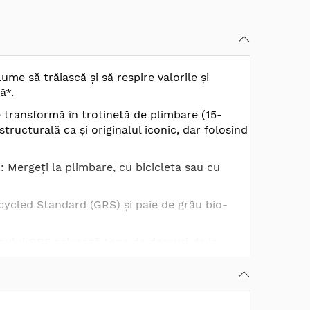
me să trăiască și să respire valorile și
ă*.
 transformă în trotinetă de plimbare (15-
tructurală ca și originalul iconic, dar folosind
: Mergeți la plimbare, cu bicicleta sau cu
cycled Standard (GRS) și paie de grâu bio-
ticului GRS salvează tone de deșeuri de la
i este intrinsec durabil datorită compusului
ă cu un plastic bio-sursă care este 100% sigur