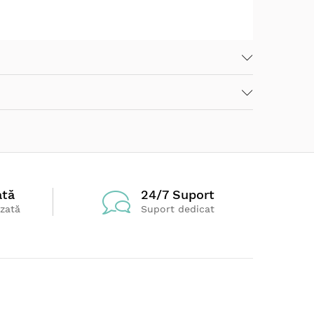
or, potrivit varstei copilului, aceasta
timp ce copiii stau confortabil pe scaun.
endent pot să se bucure în continuare de
bicicletă fără pedale! Cu bicicleta fără
 și învățând cum să-și mențină echilibrul. Este
 nevoie pentru a progresa rapid la mersul pe
ată
24/7 Suport
izată
Suport dedicat
rmite micuțului tău să folosească GO•UP ca o
ste modalitatea perfectă de a-ți tranziționa
 pentru copii mici. Cu un buton lateral ușor