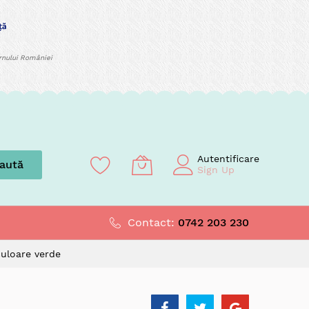
ernului României
Autentificare
aută
Sign Up
Contact:
0742 203 230
culoare verde