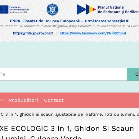
PNRR. Finanțat de Uniunea Europeană – UrmătoareaGenerațieUE
tui material nu reprezintă în mod obligatoriu poziția oficială a Uniunii Europene sau a Guv
https://mfe.gov.ro/pnrr/
|
https://www.facebook.com/PNRROficial
C
Producători
Contact
 in 1, ghidon si scaun ajustabile pe inaltime, roti cu lumini, 
XE ECOLOGIC 3 In 1, Ghidon Si Scaun
u Lumini, Culoare Verde