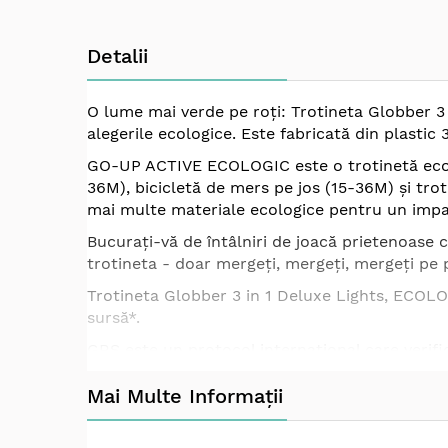
Skip
to
Detalii
the
beginning
of
O lume mai verde pe roți: Trotineta Globber 3 i
the
alegerile ecologice. Este fabricată din plasti
images
gallery
GO-UP ACTIVE ECOLOGIC este o trotinetă ecologi
36M), bicicletă de mers pe jos (15-36M) și trot
mai multe materiale ecologice pentru un impa
Bucurați-vă de întâlniri de joacă prietenoase c
trotineta - doar mergeți, mergeți, mergeți pe p
Trotineta Globber 3 in 1 Deluxe Lights, ECOLO
sursă*.
GRS este un protocol internațional care verific
gropile de gunoi și reduce impactul de mediu a
Mai Multe Informații
Paiul de grâu este un bio-plastic obținut din d
său lignină. Acest lucru permite trotinetelor 
pentru copii.