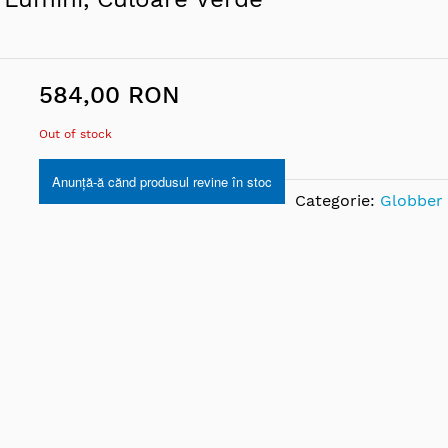
584,00 RON
Out of stock
Anunță-ă cănd produsul revine în stoc
Categorie:
Globber