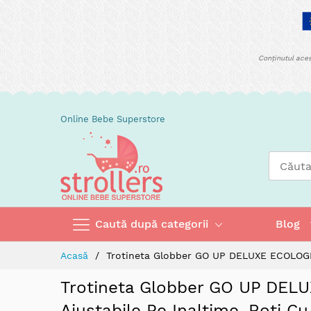
Conținutul aces
Skip
Online Bebe Superstore
to
Content
Caută după categorii
Blog
Acasă
Trotineta Globber GO UP DELUXE ECOLOGIC 3
Trotineta Globber GO UP DELU
Ajustabile Pe Inaltime, Roti C