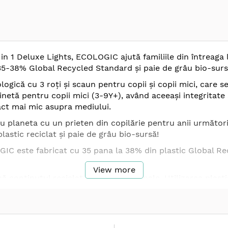
n 1 Deluxe Lights, ECOLOGIC ajută familiile din întreaga lu
c 35-38% Global Recycled Standard și paie de grâu bio-surs
că cu 3 roți și scaun pentru copii și copii mici, care se
inetă pentru copii mici (3-9Y+), având aceeași integritate s
ct mai mic asupra mediului.
u planeta cu un prieten din copilărie pentru anii următori
lastic reciclat și paie de grâu bio-sursă!
GIC este fabricat cu 35 pana la 38% din plastic Global Re
View more
ă conținutul reciclat în produsele finale. Utilizarea plas
l producției.
eșeuri agricole. Acesta se sustrage din fluxul de deșeuri ș
noastre ECOLOGICE să își păstreze integritatea structural